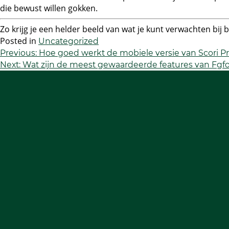
die bewust willen gokken.
Zo krijg je een helder beeld van wat je kunt verwachten bij 
Posted in
Uncategorized
Navegaç
Previous:
Hoe goed werkt de mobiele versie van Scori Pr
Next:
Wat zijn de meest gewaardeerde features van Fgfo
de
Post