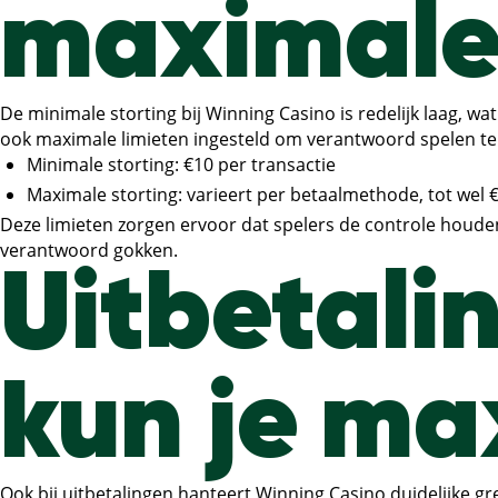
maximale 
De minimale storting bij Winning Casino is redelijk laag, wat
ook maximale limieten ingesteld om verantwoord spelen te 
Minimale storting: €10 per transactie
Maximale storting: varieert per betaalmethode, tot wel 
Deze limieten zorgen ervoor dat spelers de controle houde
verantwoord gokken.
Uitbetali
kun je m
Ook bij uitbetalingen hanteert Winning Casino duidelijke gr