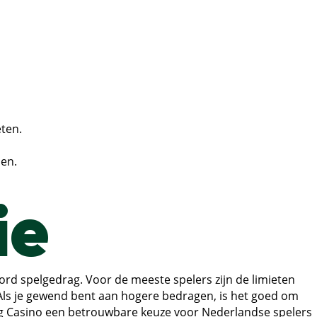
ten.
len.
ie
ord spelgedrag. Voor de meeste spelers zijn de limieten
. Als je gewend bent aan hogere bedragen, is het goed om
ng Casino een betrouwbare keuze voor Nederlandse spelers