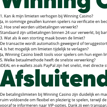
Winning 
1. Kan ik mijn limieten verhogen bij Winning Casino?
Ja, in sommige gevallen kunnen spelers na verificatie en beo
2. Hoe snel worden uitbetalingen verwerkt?
Standaard zijn uitbetalingen binnen 24 uur verwerkt, bij b
3. Wat als ik een storting maak boven de limiet?
De transactie wordt automatisch geweigerd of teruggestort
4. Is het mogelijk om limieten tijdelijk te verlagen?
Ja, Winning Casino biedt tools voor spelers om hun eigen lim
5. Welke betaalmethode heeft de snelste verwerking?
iDEAL en e-wallets zoals PayPal zijn het snelst, met directe 
Afsluiten
De betalingslimieten bij Winning Casino zijn duidelijk en m
ruim voldoende om flexibel en plezierig te spelen, terwijl
vooraf te informeren naar VIP-opties. Dank zij een trans