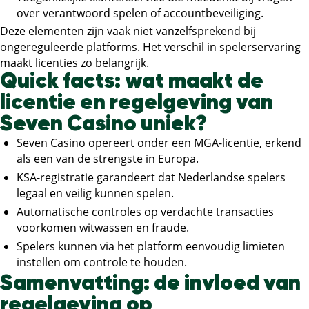
over verantwoord spelen of accountbeveiliging.
Deze elementen zijn vaak niet vanzelfsprekend bij
ongereguleerde platforms. Het verschil in spelerservaring
maakt licenties zo belangrijk.
Quick facts: wat maakt de
licentie en regelgeving van
Seven Casino uniek?
Seven Casino opereert onder een MGA-licentie, erkend
als een van de strengste in Europa.
KSA-registratie garandeert dat Nederlandse spelers
legaal en veilig kunnen spelen.
Automatische controles op verdachte transacties
voorkomen witwassen en fraude.
Spelers kunnen via het platform eenvoudig limieten
instellen om controle te houden.
Samenvatting: de invloed van
regelgeving op