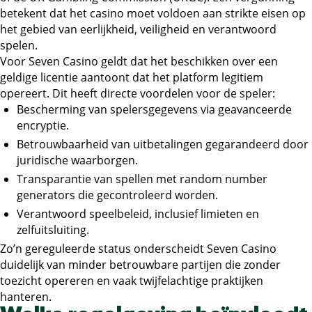
betekent dat het casino moet voldoen aan strikte eisen op
het gebied van eerlijkheid, veiligheid en verantwoord
spelen.
Voor Seven Casino geldt dat het beschikken over een
geldige licentie aantoont dat het platform legitiem
opereert. Dit heeft directe voordelen voor de speler:
Bescherming van spelersgegevens via geavanceerde
encryptie.
Betrouwbaarheid van uitbetalingen gegarandeerd door
juridische waarborgen.
Transparantie van spellen met random number
generators die gecontroleerd worden.
Verantwoord speelbeleid, inclusief limieten en
zelfuitsluiting.
Zo’n gereguleerde status onderscheidt Seven Casino
duidelijk van minder betrouwbare partijen die zonder
toezicht opereren en vaak twijfelachtige praktijken
hanteren.