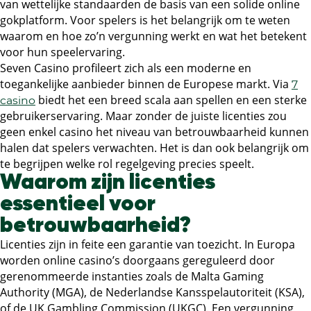
van wettelijke standaarden de basis van een solide online
gokplatform. Voor spelers is het belangrijk om te weten
waarom en hoe zo’n vergunning werkt en wat het betekent
voor hun speelervaring.
Seven Casino profileert zich als een moderne en
toegankelijke aanbieder binnen de Europese markt. Via
7
biedt het een breed scala aan spellen en een sterke
casino
gebruikerservaring. Maar zonder de juiste licenties zou
geen enkel casino het niveau van betrouwbaarheid kunnen
halen dat spelers verwachten. Het is dan ook belangrijk om
te begrijpen welke rol regelgeving precies speelt.
Waarom zijn licenties
essentieel voor
betrouwbaarheid?
Licenties zijn in feite een garantie van toezicht. In Europa
worden online casino’s doorgaans gereguleerd door
gerenommeerde instanties zoals de Malta Gaming
Authority (MGA), de Nederlandse Kansspelautoriteit (KSA),
of de UK Gambling Commission (UKGC). Een vergunning