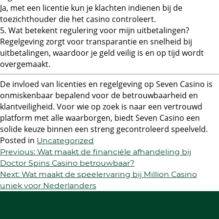
Ja, met een licentie kun je klachten indienen bij de
toezichthouder die het casino controleert.
5. Wat betekent regulering voor mijn uitbetalingen?
Regelgeving zorgt voor transparantie en snelheid bij
uitbetalingen, waardoor je geld veilig is en op tijd wordt
overgemaakt.
De invloed van licenties en regelgeving op Seven Casino is
onmiskenbaar bepalend voor de betrouwbaarheid en
klantveiligheid. Voor wie op zoek is naar een vertrouwd
platform met alle waarborgen, biedt Seven Casino een
solide keuze binnen een streng gecontroleerd speelveld.
Posted in
Uncategorized
Navegação
Previous:
Wat maakt de financiële afhandeling bij
Doctor Spins Casino betrouwbaar?
de
Next:
Wat maakt de speelervaring bij Million Casino
Post
uniek voor Nederlanders