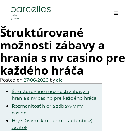
Štruktúrované
možnosti zábavy a
hrania s nv casino pre
každého hráča
Posted on
by
27/06/2026
ale
Štruktúrované možnosti zábavy a
hrania s nv casino pre každého hráča
Rozmanitosť hier a zábavy v nv
casino
Hry s živými krupiermi – autentický
zážitok