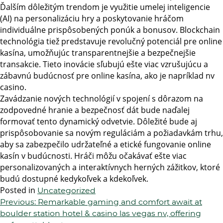
Ďalším dôležitým trendom je využitie umelej inteligencie
(AI) na personalizáciu hry a poskytovanie hráčom
individuálne prispôsobených ponúk a bonusov. Blockchain
technológia tiež predstavuje revolučný potenciál pre online
kasína, umožňujúc transparentnejšie a bezpečnejšie
transakcie. Tieto inovácie sľubujú ešte viac vzrušujúcu a
zábavnú budúcnosť pre online kasína, ako je napríklad nv
casino.
Zavádzanie nových technológií v spojení s dôrazom na
zodpovedné hranie a bezpečnosť dát bude naďalej
formovať tento dynamický odvetvie. Dôležité bude aj
prispôsobovanie sa novým reguláciám a požiadavkám trhu,
aby sa zabezpečilo udržateľné a etické fungovanie online
kasín v budúcnosti. Hráči môžu očakávať ešte viac
personalizovaných a interaktívnych herných zážitkov, ktoré
budú dostupné kedykoľvek a kdekoľvek.
Posted in
Uncategorized
Navegação
Previous:
Remarkable gaming and comfort await at
boulder station hotel & casino las vegas nv, offering
de