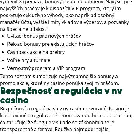
vymeniť za peniaze, bonusy alebo iné odmeny. Navyše, pre
najvyšších hráčov je k dispozícii VIP program, ktorý im
poskytuje exkluzívne výhody, ako napríklad osobný
manažér účtu, vyššie limity vkladov a výberov, a pozvánky
na špeciálne udalosti.
Uvítací bonus pre nových hráčov
Reload bonusy pre existujúcich hráčov
Cashback akcie na prehry
Voľné hry a turnaje
Vernostný program a VIP program
Tento zoznam sumarizuje najvýznamnejšie bonusy a
promo akcie, ktoré nv casino ponúka svojim hráčom.
Bezpečnosť a regulácia v nv
casino
Bezpečnosť a regulácia sú v nv casino prvoradé. Kasíno je
licencované a regulované renomovanou hernou autoritou,
čo zaručuje, že funguje v súlade so zákonom a že je
transparentné a férové. Používa najmodernejšie