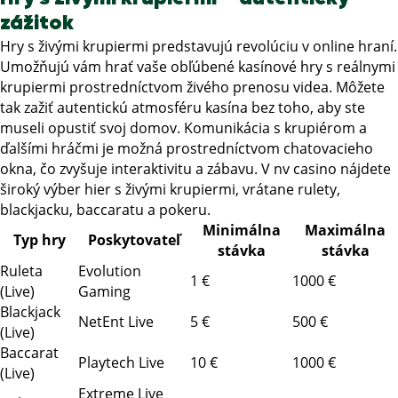
zážitok
Hry s živými krupiermi predstavujú revolúciu v online hraní.
Umožňujú vám hrať vaše obľúbené kasínové hry s reálnymi
krupiermi prostredníctvom živého prenosu videa. Môžete
tak zažiť autentickú atmosféru kasína bez toho, aby ste
museli opustiť svoj domov. Komunikácia s krupiérom a
ďalšími hráčmi je možná prostredníctvom chatovacieho
okna, čo zvyšuje interaktivitu a zábavu. V nv casino nájdete
široký výber hier s živými krupiermi, vrátane rulety,
blackjacku, baccaratu a pokeru.
Minimálna
Maximálna
Typ hry
Poskytovateľ
stávka
stávka
Ruleta
Evolution
1 €
1000 €
(Live)
Gaming
Blackjack
NetEnt Live
5 €
500 €
(Live)
Baccarat
Playtech Live
10 €
1000 €
(Live)
Extreme Live