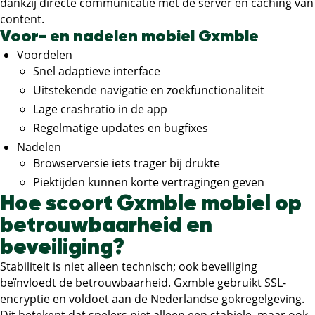
dankzij directe communicatie met de server en caching van
content.
Voor- en nadelen mobiel Gxmble
Voordelen
Snel adaptieve interface
Uitstekende navigatie en zoekfunctionaliteit
Lage crashratio in de app
Regelmatige updates en bugfixes
Nadelen
Browserversie iets trager bij drukte
Piektijden kunnen korte vertragingen geven
Hoe scoort Gxmble mobiel op
betrouwbaarheid en
beveiliging?
Stabiliteit is niet alleen technisch; ook beveiliging
beïnvloedt de betrouwbaarheid. Gxmble gebruikt SSL-
encryptie en voldoet aan de Nederlandse gokregelgeving.
Dit betekent dat spelers niet alleen een stabiele, maar ook