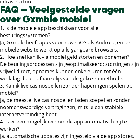
infrastructuur.
FAQ – Veelgestelde vragen
over Gxmble mobiel
1. Is de mobiele app beschikbaar voor alle
besturingssystemen?
Ja, Gxmble heeft apps voor zowel iOS als Android, en de
mobiele website werkt op alle gangbare browsers.
2. Hoe snel kan ik via mobiel geld storten en opnemen?
De betalingsprocessen zijn geoptimaliseerd; stortingen zijn
vrijwel direct, opnames kunnen enkele uren tot één
werkdag duren afhankelijk van de gekozen methode.
3. Kan ik live casinospellen zonder haperingen spelen op
mobiel?
Ja, de meeste live casinospellen laden soepel en zonder
noemenswaardige vertragingen, mits je een stabiele
internetverbinding hebt.
4. Is er een mogelijkheid om de app automatisch bij te
werken?
Ja, automatische updates zijn ingesteld via de app stores,