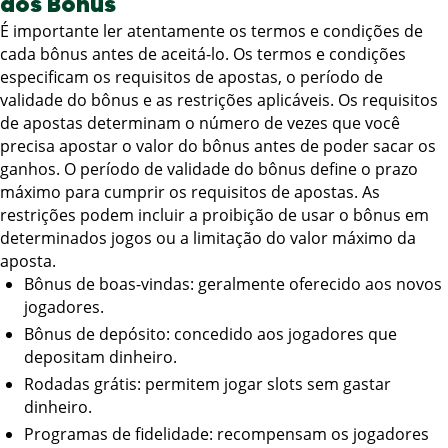
dos Bônus
É importante ler atentamente os termos e condições de
cada bônus antes de aceitá-lo. Os termos e condições
especificam os requisitos de apostas, o período de
validade do bônus e as restrições aplicáveis. Os requisitos
de apostas determinam o número de vezes que você
precisa apostar o valor do bônus antes de poder sacar os
ganhos. O período de validade do bônus define o prazo
máximo para cumprir os requisitos de apostas. As
restrições podem incluir a proibição de usar o bônus em
determinados jogos ou a limitação do valor máximo da
aposta.
Bônus de boas-vindas: geralmente oferecido aos novos
jogadores.
Bônus de depósito: concedido aos jogadores que
depositam dinheiro.
Rodadas grátis: permitem jogar slots sem gastar
dinheiro.
Programas de fidelidade: recompensam os jogadores