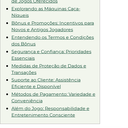
de Jogos Oferecidos
Explorando as Máquinas Caça-
Níqueis
Bônus e Promoções: Incentivos para
Novos e Antigos Jogadores
Entendendo os Termos e Condições
dos Bônus
Segurança e Confiança: Prioridades
Essenciais
Medidas de Proteção de Dados e
Transações
Suporte ao Cliente: Assistência
Eficiente e Disponível
Métodos de Pagamento: Variedade e
Conveniência
Além do Jogo: Responsabilidade e
Entretenimento Consciente