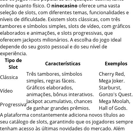
online quanto físico. O
ninecasino
oferece uma vasta
seleção de slots, com diferentes temas, funcionalidades e
níveis de dificuldade. Existem slots clássicas, com três
tambores e símbolos simples, slots de vídeo, com gráficos
elaborados e animações, e slots progressivas, que
oferecem jackpots milionários. A escolha do jogo ideal
depende do seu gosto pessoal e do seu nível de
experiência.
Tipo de
Características
Exemplos
Slot
Três tambores, símbolos
Cherry Red,
Clássica
simples, regras fáceis.
Mega Joker.
Gráficos elaborados,
Starburst,
Vídeo
animações, bônus interativos.
Gonzo's Quest.
Jackpot acumulativo, chances
Mega Moolah,
Progressiva
de ganhar grandes prêmios.
Hall of Gods.
A plataforma constantemente adiciona novos títulos ao
seu catálogo de slots, garantindo que os jogadores sempre
tenham acesso às últimas novidades do mercado. Além