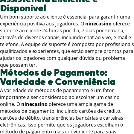
Disponível
Um bom suporte ao cliente é essencial para garantir uma
experiência positiva aos jogadores. O
ninecasino
oferece
suporte ao cliente 24 horas por dia, 7 dias por semana,
através de diversos canais, incluindo chat ao vivo, e-mail e
telefone. A equipe de suporte é composta por profissionais
qualificados e experientes, que estão sempre prontos para
ajudar os jogadores com qualquer dúvida ou problema
que possam ter.
Métodos de Pagamento:
Variedade e Conveniência
A variedade de métodos de pagamento é um fator
importante a ser considerado ao escolher um casino
online. O
ninecasino
oferece uma ampla gama de
métodos de pagamento, incluindo cartões de crédito,
cartões de débito, transferências bancárias e carteiras
eletrônicas. Isso permite que os jogadores escolham o
método de pagamento mais conveniente para suas