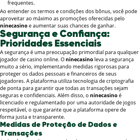
frequentes.
Ao entender os termos e condições dos bônus, você pode
aproveitar ao máximo as promoções oferecidas pelo
ninecasino
e aumentar suas chances de ganhar.
Segurança e Confiança:
Prioridades Essenciais
A segurança é uma preocupação primordial para qualquer
jogador de casino online. O
ninecasino
leva a segurança
muito a sério, implementando medidas rigorosas para
proteger os dados pessoais e financeiros de seus
jogadores. A plataforma utiliza tecnologia de criptografia
de ponta para garantir que todas as transações sejam
seguras e confidenciais. Além disso, o
ninecasino
é
licenciado e regulamentado por uma autoridade de jogos
respeitável, o que garante que a plataforma opere de
forma justa e transparente.
Medidas de Proteção de Dados e
Transações