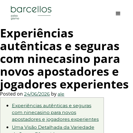
Experiências
autênticas e seguras
com ninecasino para
novos apostadores e
jogadores experientes
Posted on
by
24/06/2026
ale
Experiências autênticas e seguras
com ninecasino para novos
apostadores e jogadores experientes
Uma Visão Detalhada da Variedade