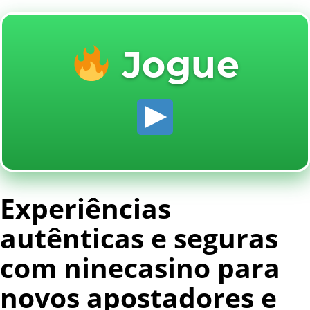
Jogue
Experiências
autênticas e seguras
com ninecasino para
novos apostadores e